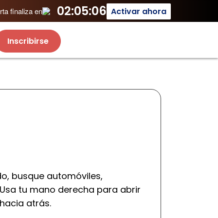
02:05:06
Activar ahora
ta finaliza en
Inscribirse
do, busque automóviles,
 Usa tu mano derecha para abrir
hacia atrás.