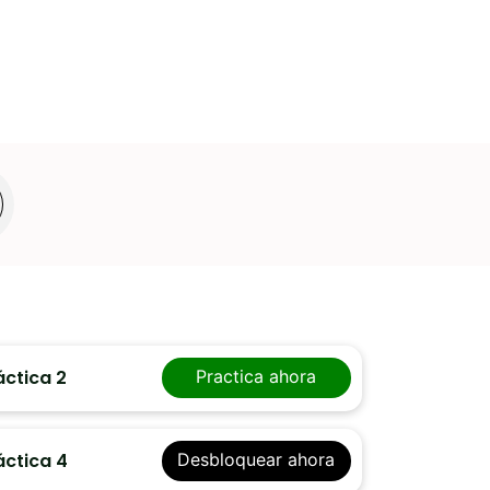
áctica 2
Practica ahora
áctica 4
Desbloquear ahora