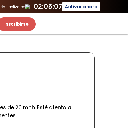
02:05:07
Activar ahora
ta finaliza en
Inscribirse
 es de 20 mph. Esté atento a
sentes.