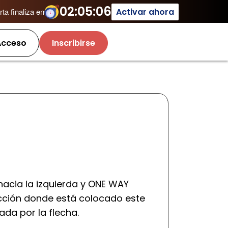
02:05:06
Activar ahora
ta finaliza en
cceso
Inscribirse
hacia la izquierda y ONE WAY
sección donde está colocado este
cada por la flecha.