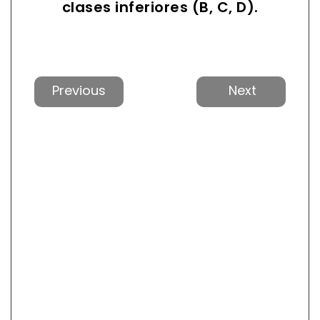
clases inferiores (B, C, D).
Anterior
Próxi