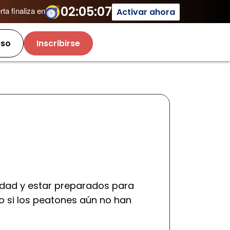
02:05:07
ta finaliza en
Activar ahora
so
Inscribirse
idad y estar preparados para
o si los peatones aún no han