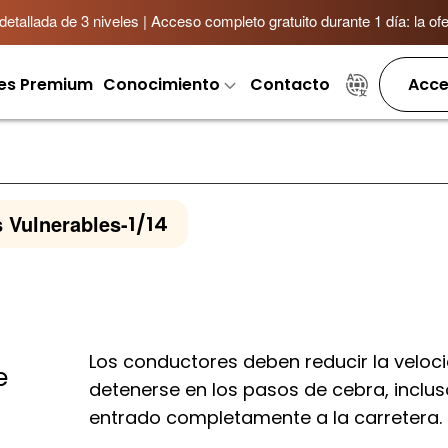
allada de 3 niveles | Acceso completo gratuito durante 1 día: la ofer
es Premium
Conocimiento
Contacto
Acce
 Vulnerables
-
1/14
Los conductores deben reducir la veloc
e
detenerse en los pasos de cebra, inclus
entrado completamente a la carretera.