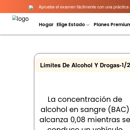
Apruebe el examen fácilmente con una práctica det
Hogar
Elige Estado
Planes Premiu
Límites De Alcohol Y Drogas
-
1/
La concentración de
alcohol en sangre (BAC)
alcanza 0,08 mientras s
conduce un vehículo