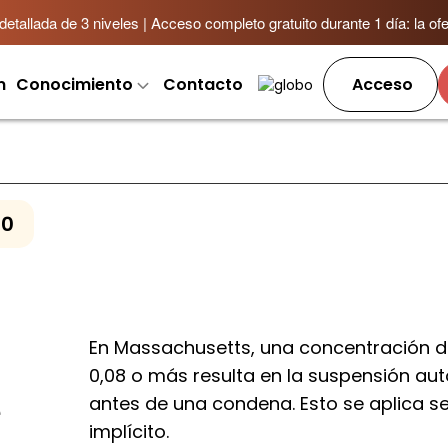
allada de 3 niveles | Acceso completo gratuito durante 1 día: la ofer
m
Conocimiento
Contacto
Acceso
20
En Massachusetts, una concentración d
0,08 o más resulta en la suspensión auto
antes de una condena. Esto se aplica s
e
implícito.