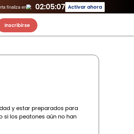
02:05:07
Activar ahora
ta finaliza en
Inscribirse
idad y estar preparados para
o si los peatones aún no han