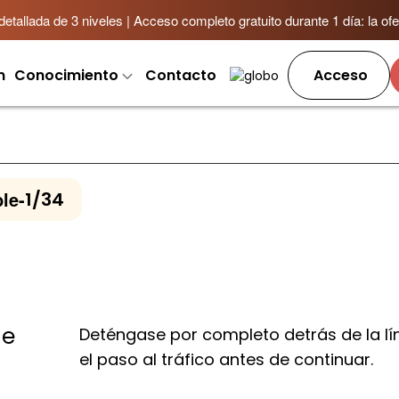
allada de 3 niveles | Acceso completo gratuito durante 1 día: la ofer
m
Conocimiento
Contacto
Acceso
le
-
1/34
de
Deténgase por completo detrás de la l
el paso al tráfico antes de continuar.