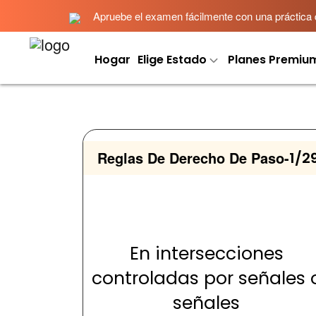
Apruebe el examen fácilmente con una práctica det
Hogar
Elige Estado
Planes Premiu
Reglas De Derecho De Paso
-
1/2
En intersecciones
controladas por señales 
señales