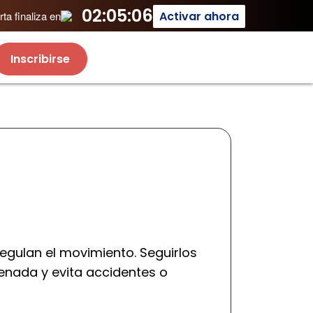
02:05:06
Activar ahora
ta finaliza en
Inscribirse
regulan el movimiento. Seguirlos
enada y evita accidentes o