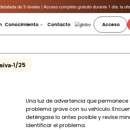
allada de 3 niveles | Acceso completo gratuito durante 1 día: la ofer
m
Conocimiento
Contacto
Acceso
siva
-
1/25
a
Una luz de advertencia que permanece 
problema grave con su vehículo. Encuen
deténgase lo antes posible y revise mi
identificar el problema.