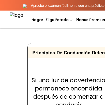
Apruebe el examen fácilmente con una práctica det
Hogar
Elige Estado
Planes Premiu
Principios De Conducción Defen
Si una luz de advertenci
permanece encendida
después de comenzar a
conducir