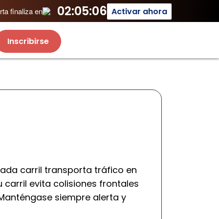
02:05:06
Activar ahora
ta finaliza en
Inscribirse
cada carril transporta tráfico en
arril evita colisiones frontales
. Manténgase siempre alerta y