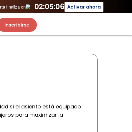
02:05:06
Activar ahora
ta finaliza en
Inscribirse
ad si el asiento está equipado
ajeros para maximizar la