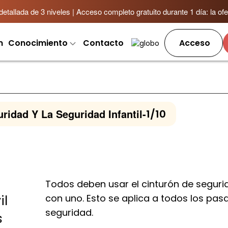
allada de 3 niveles | Acceso completo gratuito durante 1 día: la ofer
m
Conocimiento
Contacto
Acceso
ridad Y La Seguridad Infantil
-
1/10
Todos deben usar el cinturón de segurid
con uno. Esto se aplica a todos los pas
il
seguridad.
s