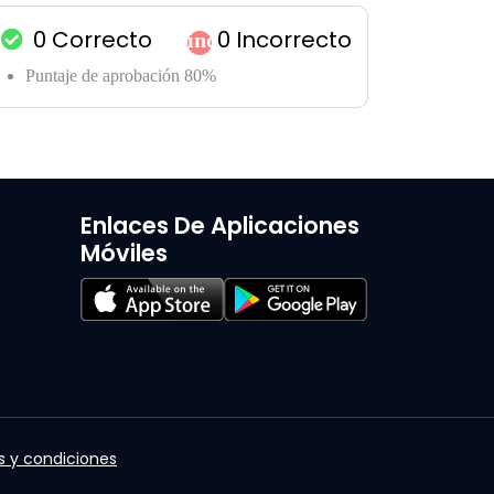
0
Correcto
0
Incorrecto
incógnita
Puntaje de aprobación 80%
Enlaces De Aplicaciones
Móviles
 y condiciones