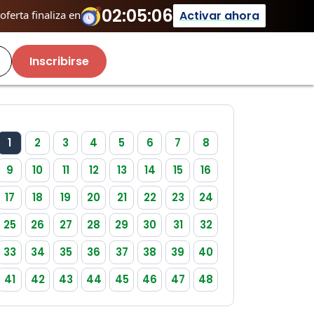
02:05:06
Activar ahora
ferta finaliza en
Inscribirse
1
2
3
4
5
6
7
8
9
10
11
12
13
14
15
16
17
18
19
20
21
22
23
24
25
26
27
28
29
30
31
32
33
34
35
36
37
38
39
40
41
42
43
44
45
46
47
48