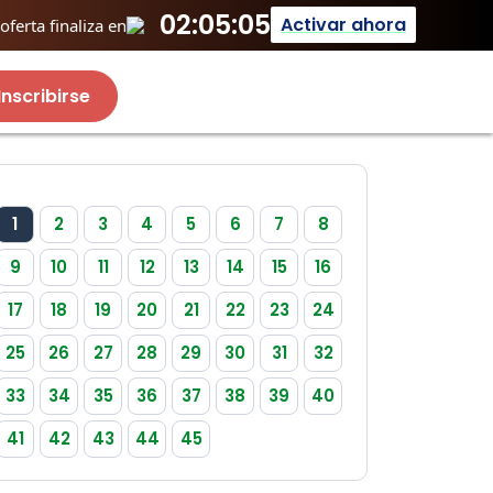
02:05:05
Activar ahora
ferta finaliza en
Inscribirse
1
2
3
4
5
6
7
8
9
10
11
12
13
14
15
16
17
18
19
20
21
22
23
24
25
26
27
28
29
30
31
32
33
34
35
36
37
38
39
40
41
42
43
44
45