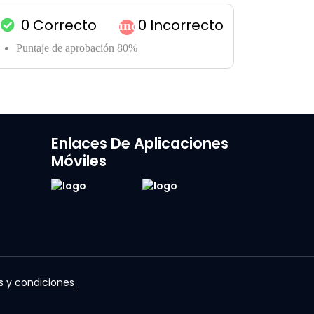
0
Correcto
0
Incorrecto
incógnita
Puntaje de aprobación 80%
Enlaces De Aplicaciones
Móviles
 y condiciones