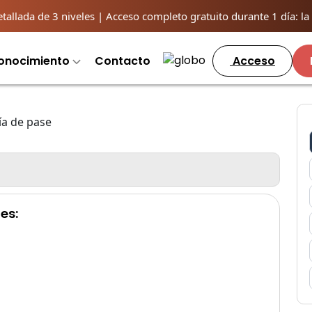
llada de 3 niveles | Acceso completo gratuito durante 1 día: la o
onocimiento
Contacto
Acceso
 es: