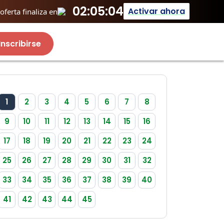
02:05:04
Activar ahora
ferta finaliza en
Inscribirse
1
2
3
4
5
6
7
8
9
10
11
12
13
14
15
16
17
18
19
20
21
22
23
24
25
26
27
28
29
30
31
32
33
34
35
36
37
38
39
40
41
42
43
44
45