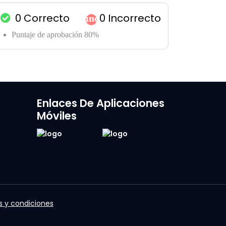
0
Correcto
0
Incorrecto
incógnita
Puntaje de aprobación 80%
Enlaces De Aplicaciones
Móviles
 y condiciones