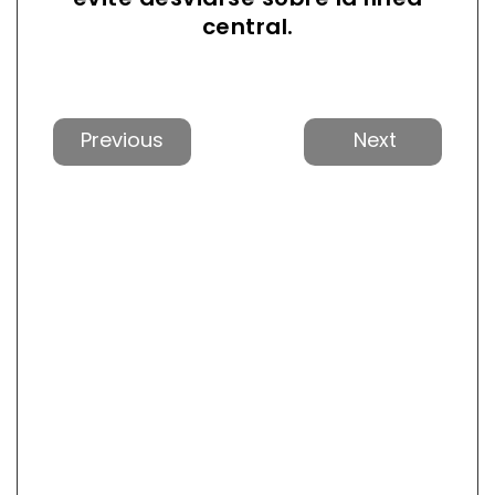
central.
Anterior
Próxi